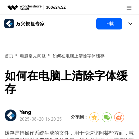
推荐产品
下载
AIGC数字创意
政企服务
所有产品
实用工具
数据恢复
新闻中心
使用教程
>
>
首页
电脑常见问题
如何在电脑上清除字体缓存
文件修复
电脑数据恢复
文章资讯
关于万兴
如何在电脑上清除字体缓
破损文件修复
电脑数据恢复
服务与支持
加入我们
存
破损文件修复
常见问题
帮助中心
登录
立即购买
Yang
联系我们
分享到：
2025-08-20 16:20:25
客服热线：
4000-300624
缓存是指操作系统生成的文件，用于快速访问某些方面，减