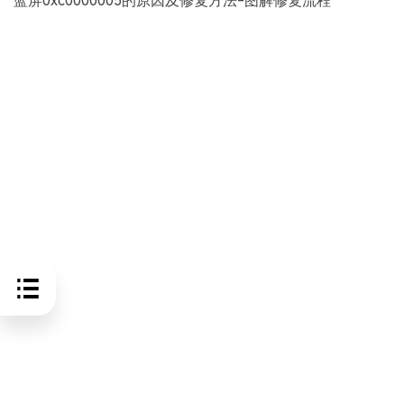
蓝屏0xc0000005的原因及修复方法-图解修复流程