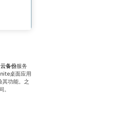
的
云备份
服务
ite桌面应用
验其功能。之
间。