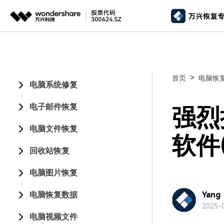
推荐产
AIGC数字创意
平台
视频创意
绘图创意
企业
>
首页
电脑恢
电脑系统修复
代理
万兴剧厂
万兴图示
AI驱动的一站式精品影视内容创作平台
一站式办公绘图
电子邮件恢复
客户
强烈
万兴喵影
万兴脑图
电脑文件恢复
AI赋能，你也是剪辑大师
基于云的跨端思
软件(
回收站恢复
万兴天幕
一句话生成视频/图片/音乐
电脑图片恢复
Wondershare SelfyzAI
电脑恢复数据
让照片动起来
Yang
2025-0
电脑视频文件