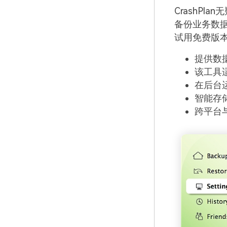
CrashPla
备份业务数
试用免费版本
提供数
该工具适
在后台
智能存
跨平台与