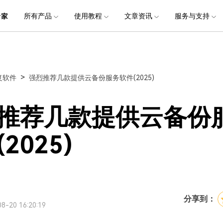
品
政企服务
新闻中心
关于万兴
所有产品
使用教程
文章资讯
服务与支持
加入我们
服务
解决方案
公司简介
新闻动态
投资者关系
行业应用
实用工具
电脑数据恢复
电脑数据恢复
数据恢复
常见问题
破损文件修复
破损文件修复
联系我们
文件修复
创业历程
活动专题
联系我们
用户
文档创意
数字文档
制造业
实用工具
互联网&
>
复软件
强烈推荐几款提供云备份服务软件(2025)
社会责任
供应商合作
商
创意绘图
交通运输
教育
• 从本地磁盘恢复
• 硬盘数据恢复
• 下载安装
电脑数据恢复专业版
• 视频修复
• 视频破损修复
• 个人用户
万兴易修
万兴PDF
万兴恢复专家
利器
秒会的全能PDF编辑神器
简单高效的数据管理软件
案例
视频创意
金融&银行
电力资源
推荐几款提供云备份
• 从外接设备恢复
• SD卡数据恢复
• 扫描恢复
• 图片修复
• 图片破损修复
• 企业用户
电脑数据恢复Mac版
万兴HiPDF
万兴易修
• 从崩溃电脑恢复
• U盘数据恢复
• 购买售后
• 文档修复
• 图片文档修复
• 媒体合作
电脑数据恢复免费版
维导图软件
一站式在线PDF解决方案
视频/照片修复一站式解
2025)
• 回收站清空恢复
• 音频修复
分享到：
8-20 16:20:19
所有产品