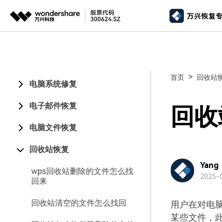
推荐产
AIGC数字创意
平台
视频创意
绘图创意
企业
>
首页
回收站
电脑系统修复
代理
万兴剧厂
万兴图示
AI驱动的一站式精品影视内容创作平台
一站式办公绘图
电子邮件恢复
客户
回收
万兴喵影
万兴脑图
电脑文件恢复
AI赋能，你也是剪辑大师
基于云的跨端思
回收站恢复
万兴天幕
一句话生成视频/图片/音乐
Yang
wps回收站删除的文件怎么找
2025-0
回来
Wondershare SelfyzAI
让照片动起来
回收站清空的文件怎么找回
用户在对电
某些文件，