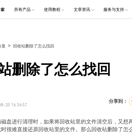
品
政企服务
新闻中心
关于万兴
所有产品
使用教程
文章资讯
服务与支持
加入我们
服务
解决方案
公司简介
新闻动态
投资者关系
行业应用
实用工具
电脑数据恢复
电脑数据恢复
数据恢复
常见问题
破损文件修复
破损文件修复
联系我们
文件修复
创业历程
活动专题
联系我们
用户
文档创意
数字文档
制造业
实用工具
互联网&
>
恢复
回收站删除了怎么找回
社会责任
供应商合作
商
创意绘图
交通运输
教育
• 从本地磁盘恢复
• 硬盘数据恢复
• 下载安装
电脑数据恢复专业版
• 视频修复
• 视频破损修复
• 个人用户
万兴易修
万兴PDF
万兴恢复专家
利器
秒会的全能PDF编辑神器
简单高效的数据管理软件
案例
视频创意
金融&银行
电力资源
站删除了怎么找回
• 从外接设备恢复
• SD卡数据恢复
• 扫描恢复
• 图片修复
• 图片破损修复
• 企业用户
电脑数据恢复Mac版
万兴HiPDF
万兴易修
• 从崩溃电脑恢复
• U盘数据恢复
• 购买售后
• 文档修复
• 图片文档修复
• 媒体合作
电脑数据恢复免费版
维导图软件
一站式在线PDF解决方案
视频/照片修复一站式解
• 回收站清空恢复
• 音频修复
分享到：
8-20 16:34:57
脑磁盘进行清理时，如果将回收站里的文件清空后，又想
此时很难直接还原回收站里的文件。那么回收站删除了怎
所有产品