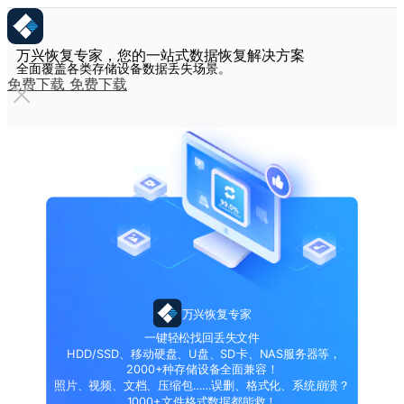
万兴恢复专家，您的一站式数据恢复解决方案
全面覆盖各类存储设备数据丢失场景。
免费下载
免费下载
万兴恢复专家
一键轻松找回丢失文件
HDD/SSD、移动硬盘、U盘、SD卡、NAS服务器等，
2000+种存储设备全面兼容！
照片、视频、文档、压缩包……误删、格式化、系统崩溃？
1000+文件格式数据都能救！