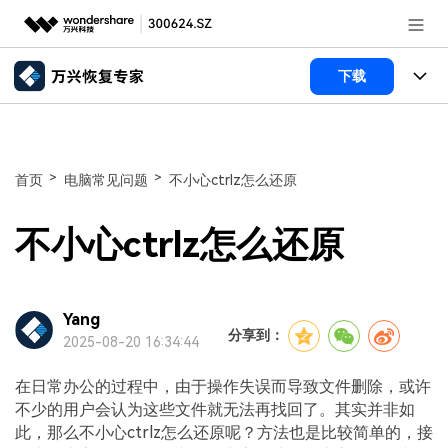
推荐产品
下载
AIGC数字创意
政企服务
所有产品
实用工具
数据恢复
新闻中心
使用教程
>
>
首页
电脑常见问题
不小心ctrlz怎么还原
文件修复
电脑数据恢复
文章资讯
关于万兴
不小心ctrlz怎么还原
破损文件修复
电脑数据恢复
服务与支持
加入我们
破损文件修复
常见问题
Yang
帮助中心
分享到：
登录
立即购买
2025-08-20 16:34:44
联系我们
在日常办公的过程中，由于操作失误而导致文件删除，或许
客服热线：
4000-300624
不少的用户会认为这些文件就无法再找回了。其实并非如
此，那么不小心ctrlz怎么还原呢？方法也是比较简单的，接