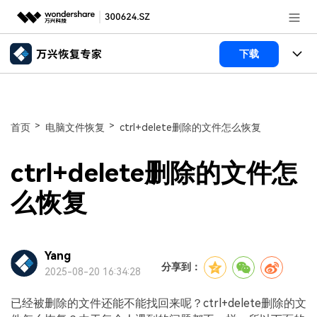
推荐产品
下载
AIGC数字创意
政企服务
所有产品
实用工具
数据恢复
新闻中心
使用教程
>
>
首页
电脑文件恢复
ctrl+delete删除的文件怎么恢复
文件修复
电脑数据恢复
文章资讯
关于万兴
ctrl+delete删除的文件怎
破损文件修复
电脑数据恢复
服务与支持
加入我们
么恢复
破损文件修复
常见问题
帮助中心
登录
立即购买
Yang
联系我们
分享到：
2025-08-20 16:34:28
客服热线：
4000-300624
已经被删除的文件还能不能找回来呢？ctrl+delete删除的文