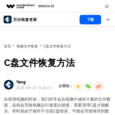
推荐产品
下载
AIGC数字创意
政企服务
所有产品
实用工具
数据恢复
新闻中心
使用教程
>
>
首页
电脑文件恢复
C盘文件恢复方法
文件修复
电脑数据恢复
文章资讯
关于万兴
C盘文件恢复方法
破损文件修复
电脑数据恢复
服务与支持
加入我们
破损文件修复
常见问题
Yang
帮助中心
分享到：
登录
立即购买
2025-08-20 16:26:14
联系我们
在使用电脑的时候，我们经常会在电脑中储存大量的文件数
客服热线：
4000-300624
据，这就会导致电脑运行速度比较慢，需要清理C盘才能解
决。有时候由于操作不当或C盘错误，可能会导致保存的数