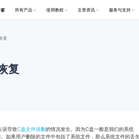
所有产品
使用教程
文章资讯
服务与支持
加入我们
品
政企服务
新闻中心
关于万兴
服务
解决方案
公司简介
新闻动态
投资者关系
行业应用
实用工具
电脑数据恢复
电脑数据恢复
数据恢复
常见问题
破损文件修复
破损文件修复
联系我们
文件修复
恢复
创业历程
活动专题
联系我们
用户
文档创意
数字文档
制造业
实用工具
互联网&
社会责任
供应商合作
商
创意绘图
交通运输
教育
• 从本地磁盘恢复
• 硬盘数据恢复
• 下载安装
电脑数据恢复专业版
• 视频修复
• 视频破损修复
• 个人用户
万兴易修
万兴PDF
万兴恢复专家
利器
秒会的全能PDF编辑神器
简单高效的数据管理软件
恢复
案例
视频创意
金融&银行
电力资源
• 从外接设备恢复
• SD卡数据恢复
• 扫描恢复
• 图片修复
• 图片破损修复
• 企业用户
电脑数据恢复Mac版
万兴HiPDF
万兴易修
• 从崩溃电脑恢复
• U盘数据恢复
• 购买售后
• 文档修复
• 图片文档修复
• 媒体合作
电脑数据恢复免费版
维导图软件
一站式在线PDF解决方案
视频/照片修复一站式解
• 回收站清空恢复
• 音频修复
失误导致
C盘文件误删
的情况发生。因为C盘一般是我们的系统
障。如果用户删除的文件中包括了系统文件，那么系统文件的丢
所有产品