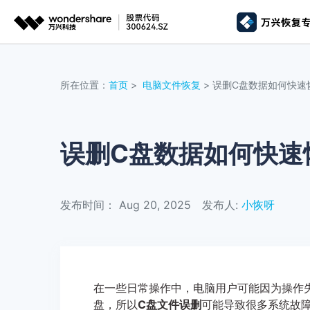
推荐产
AIGC数字创意
平台
所在位置：
首页
>
电脑文件恢复
> 误删C盘数据如何快速
视频创意
绘图创意
企业
代理
万兴剧厂
万兴图示
AI驱动的一站式精品影视内容创作平台
一站式办公绘图
误删C盘数据如何快速
客户
万兴喵影
万兴脑图
AI赋能，你也是剪辑大师
基于云的跨端思
发布时间： Aug 20, 2025
发布人:
小恢呀
万兴天幕
一句话生成视频/图片/音乐
Wondershare SelfyzAI
让照片动起来
在一些日常操作中，电脑用户可能因为操作
盘，所以
C盘文件误删
可能导致很多系统故