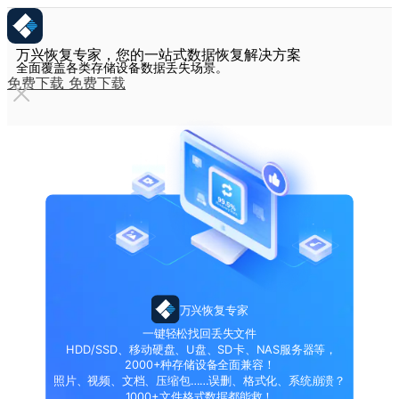
万兴恢复专家，您的一站式数据恢复解决方案
全面覆盖各类存储设备数据丢失场景。
免费下载
免费下载
万兴恢复专家
一键轻松找回丢失文件
HDD/SSD、移动硬盘、U盘、SD卡、NAS服务器等，
2000+种存储设备全面兼容！
照片、视频、文档、压缩包……误删、格式化、系统崩溃？
1000+文件格式数据都能救！