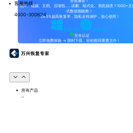
全面兼容！
客服热线：
照片、视频、文档、压缩包……误删、格式化、系统崩溃？1000+文
式数据都能救！
4000-300624
99.5%超高恢复率，隐私全程保护，放心使用！
免费下载
免费下载
安全认证
立即免费体验 → 限时下载，轻松救回重要文件！
所有产品