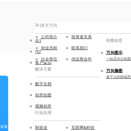
平台服务
AIGC数字创意
关于万兴
公司简介
投资者关系
企业用户
视频创意
绘图创意
创业历程
联系我们
代理商
万兴剧厂
万兴图示
AI驱动的一站式精品影视内容创作平
社会责任
供应商合作
一站式办公绘图
客户案例
台
解决方案
万兴脑图
万兴喵影
基于云的跨端思
AI赋能，你也是剪辑大师
数字文档
万兴天幕
创意绘图
一句话生成视频/图片/音乐
视频创意
行业应用
Wondershare SelfyzAI
让照片动起来
实用工具
储设备
制造业
互联网&科技