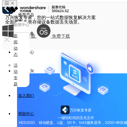
推荐产品
万兴恢复专家，您的一站式数据恢复解决方案
全面覆盖各类存储设备数据丢失场景。
新闻中心
政企服务
新
免费下载
免费下载
闻
动
新闻中心
态
活
关于万兴
动
专
题
加入我们
万兴恢复专家
帮助中心
一键轻松找回丢失文件
HDD/SSD、移动硬盘、U盘、SD卡、NAS服务器等，2000+种存