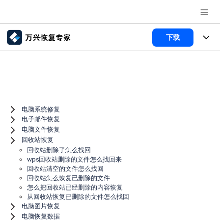
推荐产品
下载
AIGC数字创意
政企服务
所有产品
实用工具
数据恢复
新闻中心
使用教程
Menu
文件修复
电脑数据恢复
文章资讯
电脑系统修复
关于万兴
电子邮件恢复
电脑文件恢复
破损文件修复
电脑数据恢复
服务与支持
加入我们
回收站恢复
回收站删除了怎么找回
破损文件修复
常见问题
帮助中心
wps回收站删除的文件怎么找回来
登录
立即购买
回收站清空的文件怎么找回
回收站怎么恢复已删除的文件
联系我们
怎么把回收站已经删除的内容恢复
从回收站恢复已删除的文件怎么找回
客服热线：
4000-300624
电脑图片恢复
电脑恢复数据