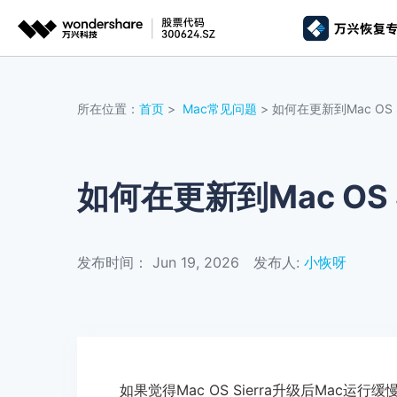
推荐产
AIGC数字创意
平台
所在位置：
首页
>
Mac常见问题
> 如何在更新到Mac OS S
视频创意
绘图创意
企业
代理
万兴剧厂
万兴图示
AI驱动的一站式精品影视内容创作平台
一站式办公绘图
如何在更新到Mac OS 
客户
万兴喵影
万兴脑图
AI赋能，你也是剪辑大师
基于云的跨端思
发布时间： Jun 19, 2026
发布人:
小恢呀
万兴天幕
一句话生成视频/图片/音乐
Wondershare SelfyzAI
让照片动起来
如果觉得Mac OS Sierra升级后Ma