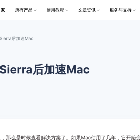
所有产品
使用教程
文章资讯
服务与支持
加入我们
品
政企服务
新闻中心
关于万兴
服务
解决方案
公司简介
新闻动态
投资者关系
行业应用
实用工具
电脑数据恢复
电脑数据恢复
数据恢复
常见问题
破损文件修复
破损文件修复
联系我们
文件修复
ierra后加速Mac
创业历程
活动专题
联系我们
用户
文档创意
数字文档
制造业
实用工具
互联网&
社会责任
供应商合作
商
创意绘图
交通运输
教育
• 从本地磁盘恢复
• 硬盘数据恢复
• 下载安装
电脑数据恢复专业版
• 视频修复
• 视频破损修复
• 个人用户
万兴易修
万兴PDF
万兴恢复专家
利器
秒会的全能PDF编辑神器
简单高效的数据管理软件
Sierra后加速Mac
案例
视频创意
金融&银行
电力资源
• 从外接设备恢复
• SD卡数据恢复
• 扫描恢复
• 图片修复
• 图片破损修复
• 企业用户
电脑数据恢复Mac版
万兴HiPDF
万兴易修
• 从崩溃电脑恢复
• U盘数据恢复
• 购买售后
• 文档修复
• 图片文档修复
• 媒体合作
电脑数据恢复免费版
维导图软件
一站式在线PDF解决方案
视频/照片修复一站式解
• 回收站清空恢复
• 音频修复
c运行缓慢，那么是时候查看解决方案了。如果Mac使用了几年，它开始
所有产品