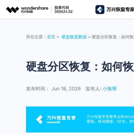
推荐产
AIGC数字创意
平台
所在位置：
首页
>
硬盘恢复数据
> 硬盘分区恢复：如何
视频创意
绘图创意
企业
代理
万兴剧厂
万兴图示
AI驱动的一站式精品影视内容创作平台
一站式办公绘图
硬盘分区恢复：如何恢
客户
万兴喵影
万兴脑图
AI赋能，你也是剪辑大师
基于云的跨端思
发布时间： Jun 18, 2026
发布人:
小恢呀
万兴天幕
一句话生成视频/图片/音乐
Wondershare SelfyzAI
让照片动起来