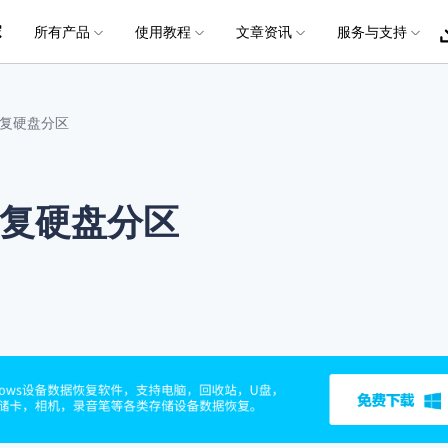
所有产品
使用教程
文章资讯
服务与支持
加入我们
品
政企服务
新闻中心
关于万兴
服务
解决方案
公司简介
新闻动态
投资者关系
行业应用
实用工具
电脑数据恢复
电脑数据恢复
数据恢复
常见问题
破损文件修复
破损文件修复
联系我们
文件修复
恢复硬盘分区
创业历程
活动专题
联系我们
用户
文档创意
数字文档
制造业
实用工具
互联网&
社会责任
供应商合作
商
创意绘图
交通运输
教育
• 从本地磁盘恢复
• 硬盘数据恢复
电脑数据恢复专业版
• 下载安装
• 视频修复
• 视频破损修复
• 个人用户
万兴易修
万兴PDF
万兴恢复专家
利器
秒会的全能PDF编辑神器
简单高效的数据管理软件
复硬盘分区
案例
视频创意
金融&银行
电力资源
• 从外接设备恢复
• SD卡数据恢复
电脑数据恢复Mac版
• 扫描恢复
• 图片修复
• 图片破损修复
• 企业用户
万兴HiPDF
万兴易修
• 从崩溃电脑恢复
• U盘数据恢复
电脑数据恢复免费版
• 购买售后
• 文档修复
• 图片文档修复
• 媒体合作
维导图软件
一站式在线PDF解决方案
视频/照片修复一站式解
• 回收站清空恢复
• 音频修复
所有产品