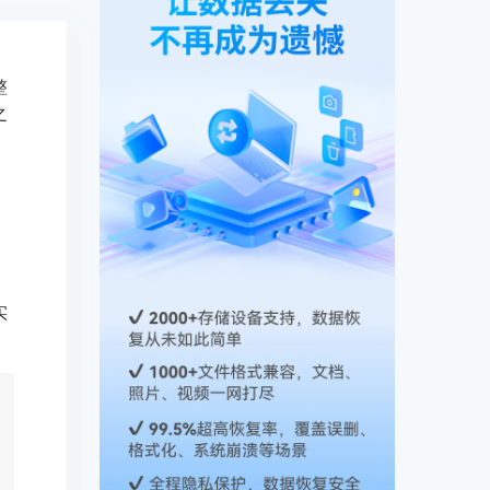
整
之
实