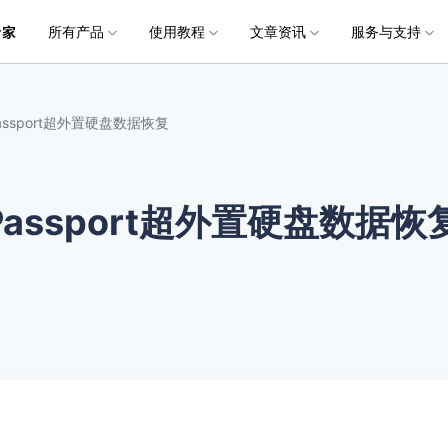
所有产品
使用教程
文章资讯
服务与支持
加入我们
品
政企服务
新闻中心
关于万兴
服务
解决方案
公司简介
新闻动态
投资者关系
行业应用
实用工具
电脑数据恢复
电脑数据恢复
数据恢复
常见问题
破损文件修复
破损文件修复
联系我们
文件修复
My Passport超外置硬盘数据恢复
创业历程
活动专题
联系我们
用户
文档创意
数字文档
制造业
实用工具
互联网&
社会责任
供应商合作
商
创意绘图
交通运输
教育
• 从本地磁盘恢复
• 硬盘数据恢复
• 下载安装
电脑数据恢复专业版
• 视频修复
• 视频破损修复
• 个人用户
万兴易修
万兴PDF
万兴恢复专家
利器
秒会的全能PDF编辑神器
简单高效的数据管理软件
 My Passport超外置硬盘数据恢
案例
视频创意
金融&银行
电力资源
• 从外接设备恢复
• SD卡数据恢复
• 扫描恢复
• 图片修复
• 图片破损修复
• 企业用户
电脑数据恢复Mac版
万兴HiPDF
万兴易修
• 从崩溃电脑恢复
• U盘数据恢复
• 购买售后
• 文档修复
• 图片文档修复
• 媒体合作
电脑数据恢复免费版
维导图软件
一站式在线PDF解决方案
视频/照片修复一站式解
• 回收站清空恢复
• 音频修复
所有产品