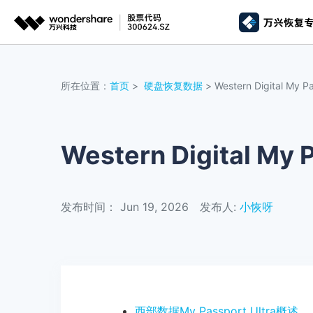
推荐产
AIGC数字创意
平台
所在位置：
首页
>
硬盘恢复数据
> Western Digital 
视频创意
绘图创意
企业
代理
万兴剧厂
万兴图示
AI驱动的一站式精品影视内容创作平台
一站式办公绘图
Western Digital
客户
万兴喵影
万兴脑图
AI赋能，你也是剪辑大师
基于云的跨端思
发布时间： Jun 19, 2026
发布人:
小恢呀
万兴天幕
一句话生成视频/图片/音乐
Wondershare SelfyzAI
让照片动起来
西部数据My Passport Ultra概述