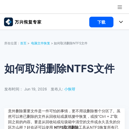
下载
推荐产品
AIGC数字创意
所有产品
政企服务
所在位置：
首页
>
电脑文件恢复
> 如何取消删除NTFS文件
实用工具
数据恢复
使用教程
新闻中心
文件修复
电脑数据恢复
文章资讯
如何取消删除NTFS文件
关于万兴
破损文件修复
电脑数据恢复
服务与支持
发布时间： Jun 19, 2026
发布人:
小恢呀
破损文件修复
常见问题
加入我们
登录
立即购买
联系我们
帮助中心
意外删除重要文件是一件可怕的事情，更不用说删除整个分区了。虽
然可以将已删除的文件从回收站或废纸篓中恢复，或按“Ctrl + Z”取
回之前的内容。要是从回收站或垃圾箱中清空的文件或永久丢失的分
区怎么样？好在还可以使用
NTFS取消删除
工具从NTFS恢复所有已