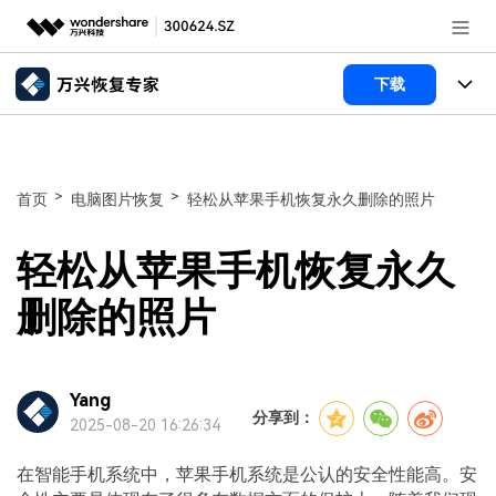
推荐产品
下载
AIGC数字创意
政企服务
所有产品
实用工具
数据恢复
新闻中心
使用教程
>
>
首页
电脑图片恢复
轻松从苹果手机恢复永久删除的照片
文件修复
电脑数据恢复
文章资讯
关于万兴
轻松从苹果手机恢复永久
破损文件修复
电脑数据恢复
服务与支持
加入我们
删除的照片
破损文件修复
常见问题
帮助中心
登录
立即购买
Yang
联系我们
分享到：
2025-08-20 16:26:34
客服热线：
4000-300624
在智能手机系统中，苹果手机系统是公认的安全性能高。安