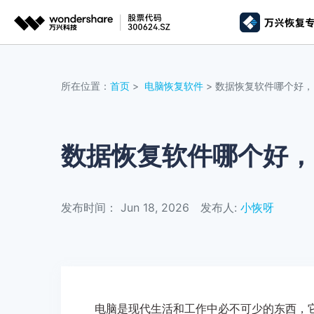
推荐产
AIGC数字创意
平台
所在位置：
首页
>
电脑恢复软件
> 数据恢复软件哪个好
视频创意
绘图创意
企业
代理
万兴剧厂
万兴图示
AI驱动的一站式精品影视内容创作平台
一站式办公绘图
数据恢复软件哪个好，
客户
万兴喵影
万兴脑图
AI赋能，你也是剪辑大师
基于云的跨端思
发布时间： Jun 18, 2026
发布人:
小恢呀
万兴天幕
一句话生成视频/图片/音乐
Wondershare SelfyzAI
让照片动起来
电脑是现代生活和工作中必不可少的东西，