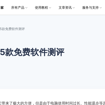
所有产品
使用教程
文章资讯
服务与支持
加入我们
品
政企服务
新闻中心
关于万兴
服务
解决方案
公司简介
新闻动态
投资者关系
行业应用
实用工具
电脑数据恢复
电脑数据恢复
数据恢复
常见问题
破损文件修复
破损文件修复
联系我们
文件修复
，5款免费软件测评
创业历程
活动专题
联系我们
用户
文档创意
数字文档
制造业
实用工具
互联网&
社会责任
供应商合作
商
创意绘图
交通运输
教育
• 从本地磁盘恢复
• 硬盘数据恢复
• 下载安装
电脑数据恢复专业版
• 视频修复
• 视频破损修复
• 个人用户
万兴易修
万兴PDF
万兴恢复专家
利器
秒会的全能PDF编辑神器
简单高效的数据管理软件
5款免费软件测评
案例
视频创意
金融&银行
电力资源
• 从外接设备恢复
• SD卡数据恢复
• 扫描恢复
• 图片修复
• 图片破损修复
• 企业用户
电脑数据恢复Mac版
万兴HiPDF
万兴易修
• 从崩溃电脑恢复
• U盘数据恢复
• 购买售后
• 文档修复
• 图片文档修复
• 媒体合作
电脑数据恢复免费版
维导图软件
一站式在线PDF解决方案
视频/照片修复一站式解
• 回收站清空恢复
• 音频修复
它带来了极大的方便，但是由于电脑使用时间过长、性能退步等
所有产品