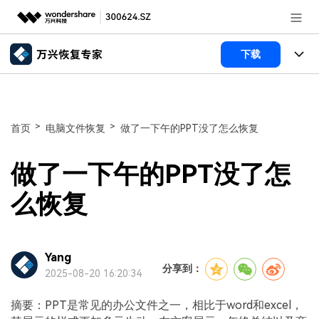
推荐产品
下载
AIGC数字创意
政企服务
所有产品
实用工具
数据恢复
新闻中心
使用教程
>
>
首页
电脑文件恢复
做了一下午的PPT没了怎么恢复
文件修复
电脑数据恢复
文章资讯
关于万兴
做了一下午的PPT没了怎
破损文件修复
电脑数据恢复
服务与支持
加入我们
么恢复
破损文件修复
常见问题
帮助中心
登录
立即购买
Yang
联系我们
分享到：
2025-08-20 16:20:34
客服热线：
4000-300624
摘要：PPT是常见的办公文件之一，相比于word和excel，