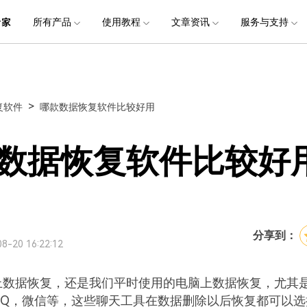
品
政企服务
新闻中心
关于万兴
所有产品
使用教程
文章资讯
服务与支持
加入我们
服务
解决方案
公司简介
新闻动态
投资者关系
行业应用
实用工具
电脑数据恢复
电脑数据恢复
数据恢复
常见问题
破损文件修复
破损文件修复
联系我们
文件修复
创业历程
活动专题
联系我们
用户
文档创意
数字文档
制造业
实用工具
互联网&
>
复软件
哪款数据恢复软件比较好用
社会责任
供应商合作
商
创意绘图
交通运输
教育
• 从本地磁盘恢复
• 硬盘数据恢复
• 下载安装
电脑数据恢复专业版
• 视频修复
• 视频破损修复
• 个人用户
万兴易修
万兴PDF
万兴恢复专家
利器
秒会的全能PDF编辑神器
简单高效的数据管理软件
案例
视频创意
金融&银行
电力资源
数据恢复软件比较好
• 从外接设备恢复
• SD卡数据恢复
• 扫描恢复
• 图片修复
• 图片破损修复
• 企业用户
电脑数据恢复Mac版
万兴HiPDF
万兴易修
• 从崩溃电脑恢复
• U盘数据恢复
• 购买售后
• 文档修复
• 图片文档修复
• 媒体合作
电脑数据恢复免费版
维导图软件
一站式在线PDF解决方案
视频/照片修复一站式解
• 回收站清空恢复
• 音频修复
分享到：
8-20 16:22:12
上数据恢复，还是我们平时使用的电脑上数据恢复，尤其
QQ，微信等，这些聊天工具在数据删除以后恢复都可以选
所有产品