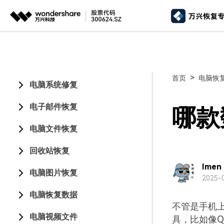
推荐产
AIGC数字创意
平台
视频创意
绘图创意
企业
>
首页
电脑恢
电脑系统修复
代理
万兴剧厂
万兴图示
AI驱动的一站式精品影视内容创作平台
一站式办公绘图
电子邮件恢复
客户
哪款
万兴喵影
万兴脑图
电脑文件恢复
AI赋能，你也是剪辑大师
基于云的跨端思
回收站恢复
万兴天幕
一句话生成视频/图片/音乐
Imen
电脑图片恢复
2025-0
Wondershare SelfyzAI
电脑恢复数据
让照片动起来
不管是手机
电脑视频文件
具，比如像