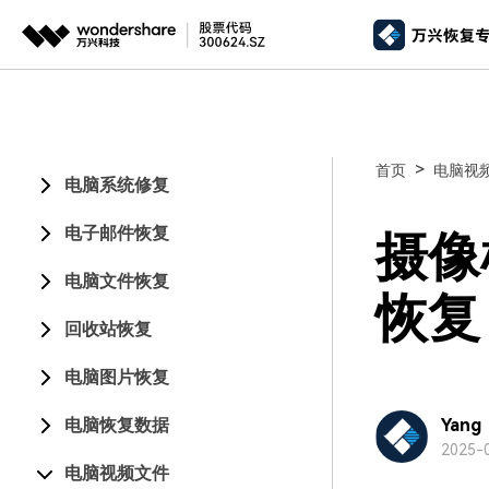
推荐产
AIGC数字创意
平台
视频创意
绘图创意
企业
>
首页
电脑视
电脑系统修复
代理
万兴剧厂
万兴图示
AI驱动的一站式精品影视内容创作平台
一站式办公绘图
电子邮件恢复
客户
摄像
万兴喵影
万兴脑图
电脑文件恢复
AI赋能，你也是剪辑大师
基于云的跨端思
恢复
回收站恢复
万兴天幕
一句话生成视频/图片/音乐
电脑图片恢复
Wondershare SelfyzAI
电脑恢复数据
让照片动起来
Yang
2025-0
电脑视频文件