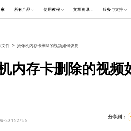
品
政企服务
新闻中心
关于万兴
所有产品
使用教程
文章资讯
服务与支持
加入我们
服务
解决方案
公司简介
新闻动态
投资者关系
行业应用
实用工具
电脑数据恢复
电脑数据恢复
数据恢复
常见问题
破损文件修复
破损文件修复
联系我们
文件修复
创业历程
活动专题
联系我们
用户
文档创意
数字文档
制造业
实用工具
互联网&
>
频文件
摄像机内存卡删除的视频如何恢复
社会责任
供应商合作
商
创意绘图
交通运输
教育
• 从本地磁盘恢复
• 硬盘数据恢复
• 下载安装
电脑数据恢复专业版
• 视频修复
• 视频破损修复
• 个人用户
万兴易修
万兴PDF
万兴恢复专家
利器
秒会的全能PDF编辑神器
简单高效的数据管理软件
案例
视频创意
金融&银行
电力资源
机内存卡删除的视频
• 从外接设备恢复
• SD卡数据恢复
• 扫描恢复
• 图片修复
• 图片破损修复
• 企业用户
电脑数据恢复Mac版
万兴HiPDF
万兴易修
• 从崩溃电脑恢复
• U盘数据恢复
• 购买售后
• 文档修复
• 图片文档修复
• 媒体合作
电脑数据恢复免费版
维导图软件
一站式在线PDF解决方案
视频/照片修复一站式解
• 回收站清空恢复
• 音频修复
分享到：
8-20 16:27:56
所有产品