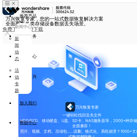
推荐产品
万兴恢复专家，您的一站式数据恢复解决方案
全面覆盖各类存储设备数据丢失场景。
新闻中心
免费下载
免费下载
政企服务
新
闻
动
新闻中心
态
活
关于万兴
动
专
题
加入我们
万兴恢复专家
一键轻松找回丢失文件
HDD/SSD、移动硬盘、U盘、SD卡、NAS服务器等，2000+种存
帮助中心
全面兼容！
照片、视频、文档、压缩包……误删、格式化、系统崩溃？1000+文
式数据都能救！