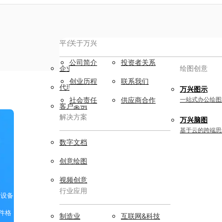
平台服务
AIGC数字创意
关于万兴
公司简介
投资者关系
企业用户
视频创意
绘图创意
创业历程
联系我们
代理商
万兴剧厂
万兴图示
AI驱动的一站式精品影视内容创作平
社会责任
供应商合作
一站式办公绘图
客户案例
台
解决方案
万兴脑图
万兴喵影
基于云的跨端思
AI赋能，你也是剪辑大师
数字文档
万兴天幕
创意绘图
一句话生成视频/图片/音乐
视频创意
行业应用
Wondershare SelfyzAI
储设备
让照片动起来
实用工具
件格
制造业
互联网&科技