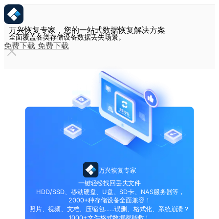
万兴恢复专家，您的一站式数据恢复解决方案
全面覆盖各类存储设备数据丢失场景。
免费下载
免费下载
万兴恢复专家
一键轻松找回丢失文件
HDD/SSD、移动硬盘、U盘、SD卡、NAS服务器等，
2000+种存储设备全面兼容！
照片、视频、文档、压缩包……误删、格式化、系统崩溃？
1000+文件格式数据都能救！