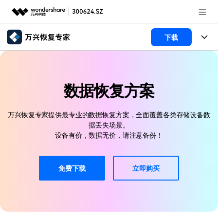
推荐产品
下载
AIGC数字创意
政企服务
所有产品
实用工具
数据恢复
新闻中心
使用教程
数据恢复方案
文件修复
电脑数据恢复
文章资讯
关于万兴
万兴恢复专家提供最专业的数据恢复方案，全面覆盖各类存储设备数
据丢失场景。
破损文件修复
电脑数据恢复
服务与支持
加入我们
设备有价，数据无价，请注意备份！
破损文件修复
常见问题
帮助中心
登录
立即购买
免费下载
立即购买
联系我们
客服热线：
4000-300624