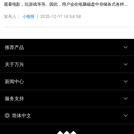
观看电影，玩游戏等等。因此，用户会在电脑磁盘中存储各式各样的
数据，比如说记录了人们精彩美好瞬间的照片文件以便用户可以随时
发布人：
小恢呀
|
2025-12-17 14:54:58
观看。但是，在一些日常操作时，可能出现意外情况导致照片误删情
况发生。照片误删后要怎么才能恢复呢？是否有用户知道如何快速安
全地解决这个问题？本文旨在提供快速恢复误
更多 >
推荐产品
关于万兴
新闻中心
服务支持
简体中文