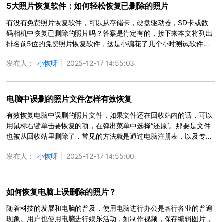
5大照片恢复软件：如何轻松恢复已删除的照片
有没有免费照片恢复软件，可以从存储卡，硬盘驱动器，SD卡或数
码相机中恢复已删除的照片吗？答案是肯定有的，接下来本文将列出
排名前5位的免费照片恢复软件，这是小编花了几个小时测试软件的
数据恢复情况。
更多 >
发布人：
小恢呀
|
2025-12-17 14:55:03
电脑中误删的照片文件怎样有效恢复
有效恢复电脑中误删的照片文件，如果文件还在回收站内的话，可以
用鼠标右键单击要恢复的项，在弹出菜单中选择“还原”。那要是文件
也被从回收站里删除了，常见的方法就是通过电脑注册表，以及专业
的数据恢复软件。不过为了重要数据的安全性，我们仍然建议通过专
发布人：
小恢呀
|
2025-12-17 14:55:00
业的数据恢复软件进行文件找回。
更多 >
如何恢复电脑上误删除的照片？
随着科技的发展和电脑的普及，使用电脑进行办公是各行各业的普遍
现象。用户也使用电脑进行娱乐活动，如制作视频，保存编辑图片，